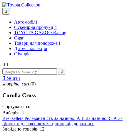

Автомобілі
Сувенірна продукція
TOYOTA GAZOO Racing
Одяг
Товари для подорожей
Дитяча колекція
Olympic




Увійти
shopping_cart
(0)
Corolla Cross
Сортувати за:
Виберіть

Best sellers
Релевантність
За назвою: А-Я
За назвою: Я-А
За
ціною, від дешевших
За ціною, від дорожчих
Знайдено товарів: 12