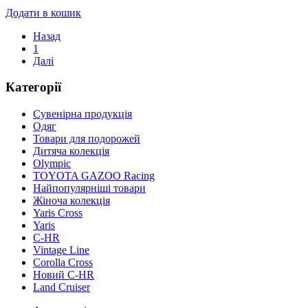
Додати в кошик
Назад
1
Далі
Категорії
Сувенірна продукція
Одяг
Товари для подорожей
Дитяча колекція
Olympic
TOYOTA GAZOO Racing
Найпопулярніші товари
Жіноча колекція
Yaris Cross
Yaris
C-HR
Vintage Line
Corolla Cross
Новий C-HR
Land Cruiser