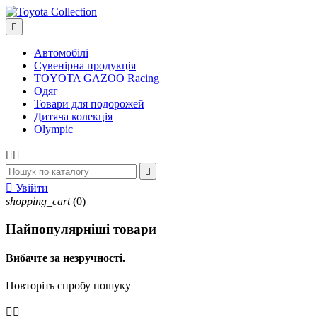

Автомобілі
Сувенірна продукція
TOYOTA GAZOO Racing
Одяг
Товари для подорожей
Дитяча колекція
Olympic




Увійти
shopping_cart
(0)
Найпопулярніші товари
Вибачте за незручності.
Повторіть спробу пошуку

