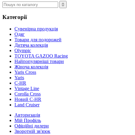

Категорії
Сувенірна продукція
Одяг
Товари для подорожей
Дитяча колекція
Olympic
TOYOTA GAZOO Racing
Найпопулярніші товари
Жіноча колекція
Yaris Cross
Yaris
C-HR
Vintage Line
Corolla Cross
Новий C-HR
Land Cruiser
Авторизація
Мій Профіль
Офіційні дилери
Зворотній зв'язок