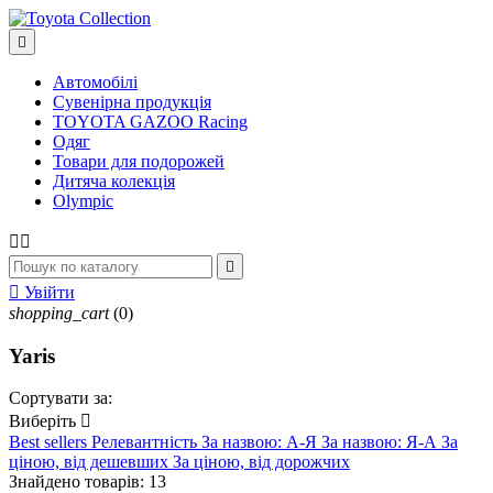

Автомобілі
Сувенірна продукція
TOYOTA GAZOO Racing
Одяг
Товари для подорожей
Дитяча колекція
Olympic




Увійти
shopping_cart
(0)
Yaris
Сортувати за:
Виберіть

Best sellers
Релевантність
За назвою: А-Я
За назвою: Я-А
За
ціною, від дешевших
За ціною, від дорожчих
Знайдено товарів: 13