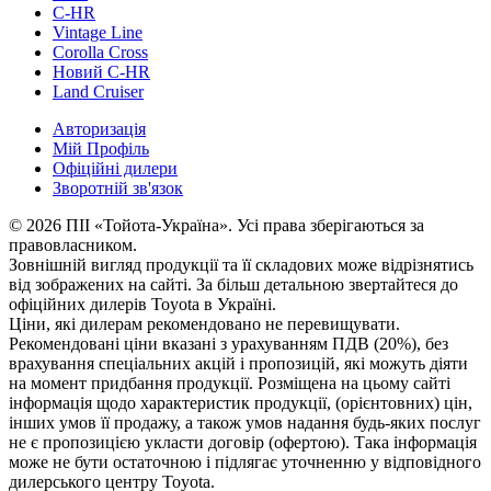
C-HR
Vintage Line
Corolla Cross
Новий C-HR
Land Cruiser
Авторизація
Мій Профіль
Офіційні дилери
Зворотній зв'язок
© 2026 ПІІ «Тойота-Україна». Усі права зберігаються за
правовласником.
Зовнішній вигляд продукції та її складових може відрізнятись
від зображених на сайті. За більш детальною звертайтеся до
офіційних дилерів Toyota в Україні.
Ціни, які дилерам рекомендовано не перевищувати.
Рекомендовані ціни вказані з урахуванням ПДВ (20%), без
врахування спеціальних акцій і пропозицій, які можуть діяти
на момент придбання продукції. Розміщена на цьому сайті
інформація щодо характеристик продукції, (орієнтовних) цін,
інших умов її продажу, а також умов надання будь-яких послуг
не є пропозицією укласти договір (офертою). Така інформація
може не бути остаточною і підлягає уточненню у відповідного
дилерського центру Toyota.