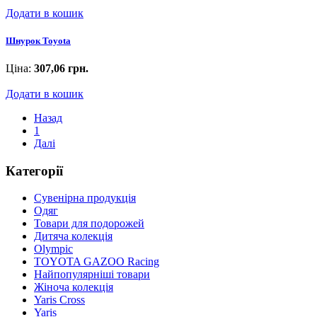
Додати в кошик
Шнурок Toyota
Ціна:
307,06 грн.
Додати в кошик
Назад
1
Далі
Категорії
Сувенірна продукція
Одяг
Товари для подорожей
Дитяча колекція
Olympic
TOYOTA GAZOO Racing
Найпопулярніші товари
Жіноча колекція
Yaris Cross
Yaris